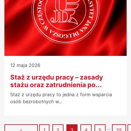
12 maja 2026
Staż z urzędu pracy – zasady
stażu oraz zatrudnienia po...
Staż z urzędu pracy to jedna z form wsparcia
osób bezrobotnych w...
...
Strona
Strona
Strona
Strona
Strona
Strona
1
2
3
4
5
25