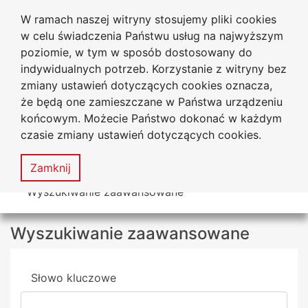
W ramach naszej witryny stosujemy pliki cookies
Uniwersytet
Przejdź do głównego menu
Przejdź do treści
Przejdź do wyszukiwarki
Przejdź do mapy serwisu
w celu świadczenia Państwu usług na najwyższym
Jana Długosza w Częstochowie
Biuro Karier
poziomie, w tym w sposób dostosowany do
indywidualnych potrzeb. Korzystanie z witryny bez
zmiany ustawień dotyczących cookies oznacza,
że będą one zamieszczane w Państwa urządzeniu
Deklaracja
Mapa
końcowym. Możecie Państwo dokonać w każdym
dostępności
serwisu
czasie zmiany ustawień dotyczących cookies.
MENU
Zamknij
Tutaj jesteś
Wyszukiwanie zaawansowane
Wyszukiwanie zaawansowane
Wyszukiwarka
Słowo kluczowe