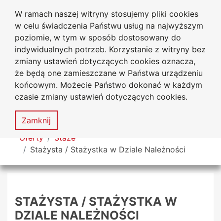
W ramach naszej witryny stosujemy pliki cookies
Uniwersytet
Przejdź do głównego menu
Przejdź do treści
Przejdź do wyszukiwarki
Przejdź do mapy serwisu
w celu świadczenia Państwu usług na najwyższym
Jana Długosza w Częstochowie
Biuro Karier
poziomie, w tym w sposób dostosowany do
indywidualnych potrzeb. Korzystanie z witryny bez
zmiany ustawień dotyczących cookies oznacza,
że będą one zamieszczane w Państwa urządzeniu
Deklaracja
Mapa
końcowym. Możecie Państwo dokonać w każdym
dostępności
serwisu
czasie zmiany ustawień dotyczących cookies.
MENU
Zamknij
Tutaj jesteś
Oferty
Staże
Stażysta / Stażystka w Dziale Należności
STAŻYSTA / STAŻYSTKA W
DZIALE NALEŻNOŚCI