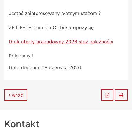
Jesteś zainteresowany płatnym stażem ?
ZF LIFETEC ma dla Ciebie propozycję
Druk oferty pracodawcy 2026 staż należności
Polecamy !
Data dodania:
08 czerwca 2026
Zapisz do
Dru
wróć
Kontakt