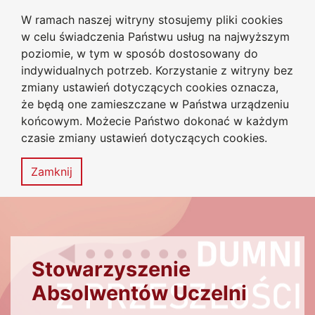
W ramach naszej witryny stosujemy pliki cookies
Uniwersytet
Przejdź do głównego menu
Przejdź do treści
Przejdź do wyszukiwarki
Przejdź do mapy serwisu
w celu świadczenia Państwu usług na najwyższym
Jana Długosza w Częstochowie
Biuro Karier
poziomie, w tym w sposób dostosowany do
indywidualnych potrzeb. Korzystanie z witryny bez
zmiany ustawień dotyczących cookies oznacza,
że będą one zamieszczane w Państwa urządzeniu
Deklaracja
Mapa
końcowym. Możecie Państwo dokonać w każdym
dostępności
serwisu
czasie zmiany ustawień dotyczących cookies.
MENU
Zamknij
PRZECZYTAJ KONIECZNIE
Stowarzyszenie
Absolwentów Uczelni