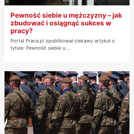
Pewność siebie u mężczyzny – jak
zbudować i osiągnąć sukces w
pracy?
Portal Praca.pl opublikował ciekawy artykuł o
tytule: Pewność siebie u...