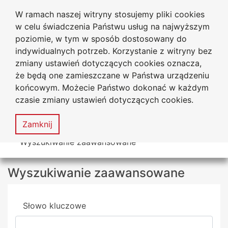
W ramach naszej witryny stosujemy pliki cookies
Uniwersytet
Przejdź do głównego menu
Przejdź do treści
Przejdź do wyszukiwarki
Przejdź do mapy serwisu
w celu świadczenia Państwu usług na najwyższym
Jana Długosza w Częstochowie
Biuro Karier
poziomie, w tym w sposób dostosowany do
indywidualnych potrzeb. Korzystanie z witryny bez
zmiany ustawień dotyczących cookies oznacza,
że będą one zamieszczane w Państwa urządzeniu
Deklaracja
Mapa
końcowym. Możecie Państwo dokonać w każdym
dostępności
serwisu
czasie zmiany ustawień dotyczących cookies.
MENU
Zamknij
Tutaj jesteś
Wyszukiwanie zaawansowane
Wyszukiwanie zaawansowane
Wyszukiwarka
Słowo kluczowe