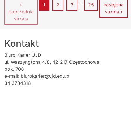
...
Strona
Strona
Strona
Strona
1
2
3
25
następna
poprzednia
strona
strona
Kontakt
Biuro Karier UJD
ul. Waszyngtona 4/8, 42-217 Częstochowa
pok. 708
e-mail: biurokarier@ujd.edu.pl
34 3784318