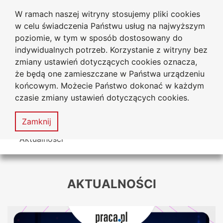
W ramach naszej witryny stosujemy pliki cookies
Uniwersytet
Przejdź do głównego menu
Przejdź do treści
Przejdź do wyszukiwarki
Przejdź do mapy serwisu
w celu świadczenia Państwu usług na najwyższym
Jana Długosza w Częstochowie
Biuro Karier
poziomie, w tym w sposób dostosowany do
indywidualnych potrzeb. Korzystanie z witryny bez
zmiany ustawień dotyczących cookies oznacza,
że będą one zamieszczane w Państwa urządzeniu
Deklaracja
Mapa
końcowym. Możecie Państwo dokonać w każdym
dostępności
serwisu
czasie zmiany ustawień dotyczących cookies.
MENU
Zamknij
Tutaj jesteś
Aktualności
AKTUALNOŚCI