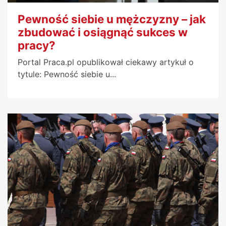
Pewność siebie u mężczyzny – jak
zbudować i osiągnąć sukces w
pracy?
Portal Praca.pl opublikował ciekawy artykuł o
tytule: Pewność siebie u...