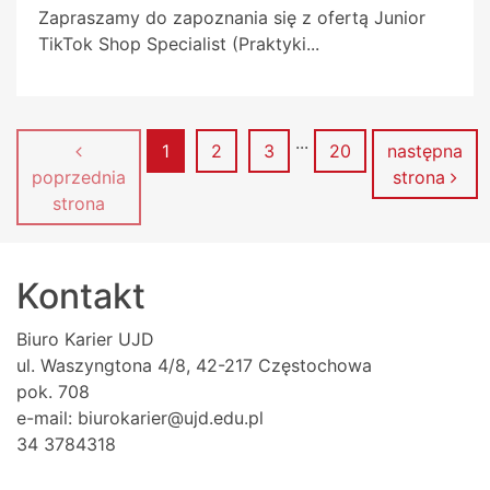
Zapraszamy do zapoznania się z ofertą Junior
TikTok Shop Specialist (Praktyki...
...
Strona
Strona
Strona
Strona
1
2
3
20
następna
poprzednia
strona
strona
Kontakt
Biuro Karier UJD
ul. Waszyngtona 4/8, 42-217 Częstochowa
pok. 708
e-mail: biurokarier@ujd.edu.pl
34 3784318