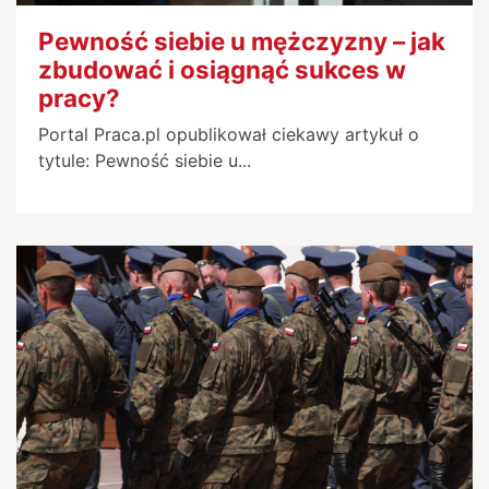
Pewność siebie u mężczyzny – jak
zbudować i osiągnąć sukces w
pracy?
Portal Praca.pl opublikował ciekawy artykuł o
tytule: Pewność siebie u...