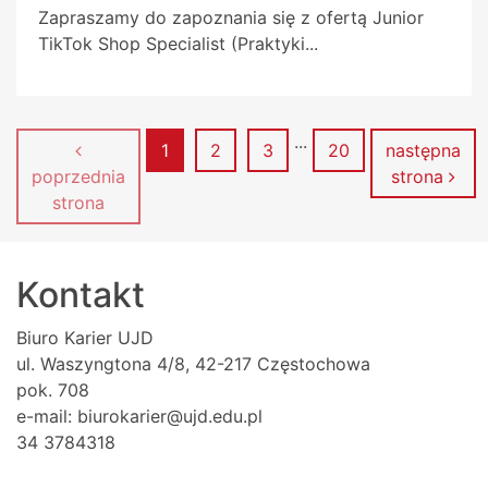
Zapraszamy do zapoznania się z ofertą Junior
TikTok Shop Specialist (Praktyki...
...
Strona
Strona
Strona
Strona
1
2
3
20
następna
poprzednia
strona
strona
Kontakt
Biuro Karier UJD
ul. Waszyngtona 4/8, 42-217 Częstochowa
pok. 708
e-mail: biurokarier@ujd.edu.pl
34 3784318