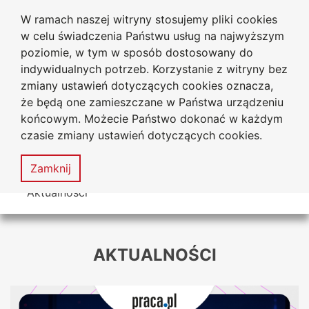
W ramach naszej witryny stosujemy pliki cookies
Uniwersytet
Przejdź do głównego menu
Przejdź do treści
Przejdź do wyszukiwarki
Przejdź do mapy serwisu
w celu świadczenia Państwu usług na najwyższym
Jana Długosza w Częstochowie
Biuro Karier
poziomie, w tym w sposób dostosowany do
indywidualnych potrzeb. Korzystanie z witryny bez
zmiany ustawień dotyczących cookies oznacza,
że będą one zamieszczane w Państwa urządzeniu
Deklaracja
Mapa
końcowym. Możecie Państwo dokonać w każdym
dostępności
serwisu
czasie zmiany ustawień dotyczących cookies.
MENU
Zamknij
Tutaj jesteś
Aktualności
AKTUALNOŚCI