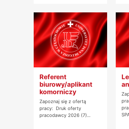
Referent
Le
biurowy/aplikant
an
komorniczy
Zap
pra
Zapoznaj się z ofertą
pr
pracy: Druk oferty
SPA
pracodawcy 2026 (7)...