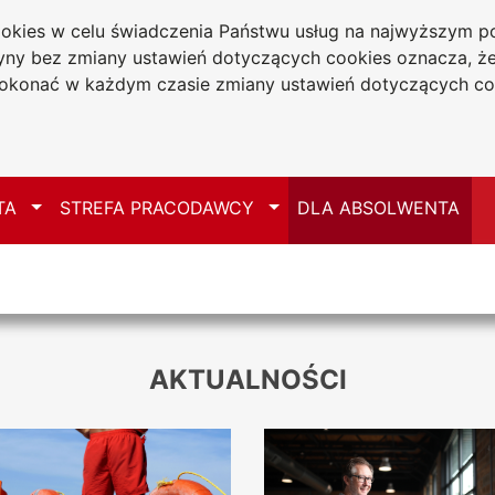
cookies w celu świadczenia Państwu usług na najwyższym
tryny bez zmiany ustawień dotyczących cookies oznacza, 
a w Częstochowie
konać w każdym czasie zmiany ustawień dotyczących co
Mapa serwisu
Przełącz
Przełącz
TA
STREFA PRACODAWCY
DLA ABSOLWENTA
AKTUALNOŚCI