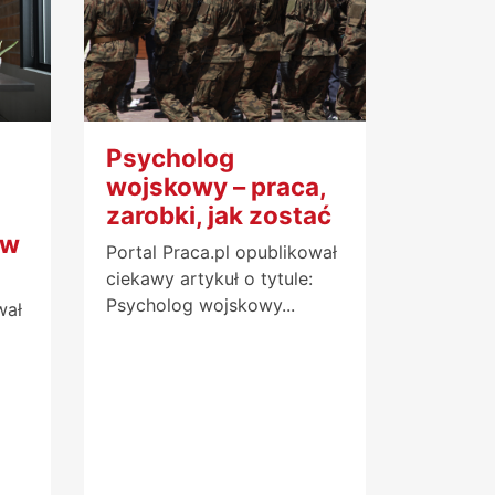
u
Psycholog
wojskowy – praca,
zarobki, jak zostać
 w
Portal Praca.pl opublikował
ciekawy artykuł o tytule:
Psycholog wojskowy...
wał