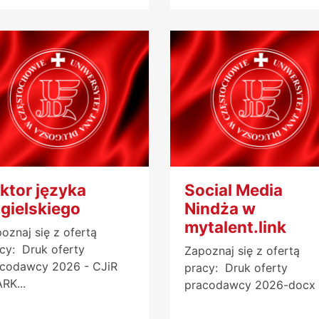
ktor języka
Social Media
gielskiego
Nindża w
mytalent.link
oznaj się z ofertą
cy: Druk oferty
Zapoznaj się z ofertą
acodawcy 2026 - CJiR
pracy: Druk oferty
RK...
pracodawcy 2026-docx 