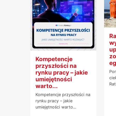
Ra
w
up
zo
Kompetencje
eg
przyszłości na
rynku pracy – jakie
Por
cie
umiejętności
Rat
warto...
Kompetencje przyszłości na
rynku pracy – jakie
umiejętności warto...