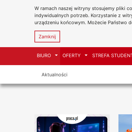
W ramach naszej witryny stosujemy pliki 
Uniwersytet
Przejdź do głównego menu
Przejdź do treści
Przejdź do wyszukiwarki
Przejdź do mapy serwisu
indywidualnych potrzeb. Korzystanie z wi
Jana Długosz
urządzeniu końcowym. Możecie Państwo do
Biuro Karier
Zamknij
Przełącz
Przełącz
BIURO
OFERTY
STREFA STUDEN
Tutaj jesteś
Aktualności