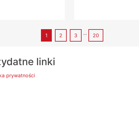
...
Strona
Strona
Strona
Strona
1
2
3
20
ydatne linki
yka prywatności