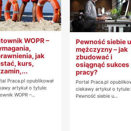
townik WOPR –
Pewność siebie 
ymagania,
mężczyzny – jak
rawnienia, jak
zbudować i
stać, kurs,
osiągnąć sukces
zamin,...
pracy?
tal Praca.pl opublikował
Portal Praca.pl opubliko
kawy artykuł o tytule:
ciekawy artykuł o tytule:
ownik WOPR –...
Pewność siebie u...