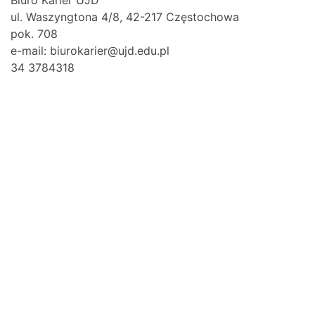
Biuro Karier UJD
ul. Waszyngtona 4/8, 42-217 Częstochowa
pok. 708
e-mail: biurokarier@ujd.edu.pl
34 3784318