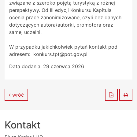
związane z szeroko pojętą turystyką z różnej
perspektywy. Od III edycji Konkursu Kapituła
ocenia prace zanonimizowane, czyli bez danych
dotyczących autora/autorki, promotora oraz
samej uczelni.
W przypadku jakichkolwiek pytań kontakt pod
adresem: konkurs.tpt@pot.gov.pl
Data dodania:
29 czerwca 2026
Zapisz do
Dru
wróć
Kontakt