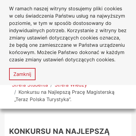
W ramach naszej witryny stosujemy pliki cookies
Uniwersytet
Przejdź do głównego menu
Przejdź do treści
Przejdź do wyszukiwarki
Przejdź do mapy serwisu
w celu świadczenia Państwu usług na najwyższym
Jana Długosza w Częstochowie
Biuro Karier
poziomie, w tym w sposób dostosowany do
indywidualnych potrzeb. Korzystanie z witryny bez
zmiany ustawień dotyczących cookies oznacza,
że będą one zamieszczane w Państwa urządzeniu
Deklaracja
Mapa
końcowym. Możecie Państwo dokonać w każdym
dostępności
serwisu
czasie zmiany ustawień dotyczących cookies.
MENU
Zamknij
Tutaj jesteś
Strefa Studenta
Strefa Wiedzy
Konkursu na Najlepszą Pracę Magisterską
„Teraz Polska Turystyka”.
KONKURSU NA NAJLEPSZĄ