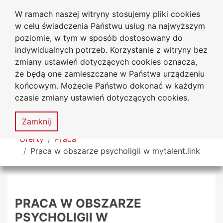
W ramach naszej witryny stosujemy pliki cookies
Uniwersytet
Przejdź do głównego menu
Przejdź do treści
Przejdź do wyszukiwarki
Przejdź do mapy serwisu
w celu świadczenia Państwu usług na najwyższym
Jana Długosza w Częstochowie
Biuro Karier
poziomie, w tym w sposób dostosowany do
indywidualnych potrzeb. Korzystanie z witryny bez
zmiany ustawień dotyczących cookies oznacza,
że będą one zamieszczane w Państwa urządzeniu
Deklaracja
Mapa
końcowym. Możecie Państwo dokonać w każdym
dostępności
serwisu
czasie zmiany ustawień dotyczących cookies.
MENU
Zamknij
Tutaj jesteś
Oferty
Praca
Praca w obszarze psycholigii w mytalent.link
PRACA W OBSZARZE
PSYCHOLIGII W