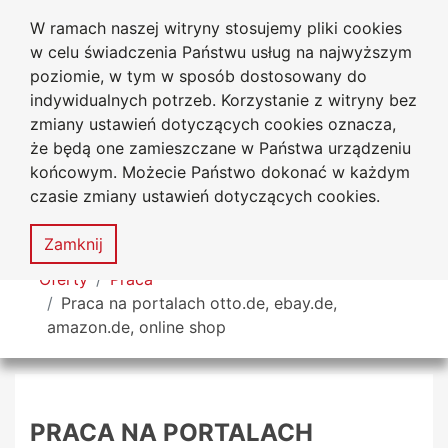
W ramach naszej witryny stosujemy pliki cookies
Uniwersytet
Przejdź do głównego menu
Przejdź do treści
Przejdź do wyszukiwarki
Przejdź do mapy serwisu
w celu świadczenia Państwu usług na najwyższym
Jana Długosza w Częstochowie
Biuro Karier
poziomie, w tym w sposób dostosowany do
indywidualnych potrzeb. Korzystanie z witryny bez
zmiany ustawień dotyczących cookies oznacza,
że będą one zamieszczane w Państwa urządzeniu
Deklaracja
Mapa
końcowym. Możecie Państwo dokonać w każdym
dostępności
serwisu
czasie zmiany ustawień dotyczących cookies.
MENU
Zamknij
Tutaj jesteś
Oferty
Praca
Praca na portalach otto.de, ebay.de,
amazon.de, online shop
PRACA NA PORTALACH