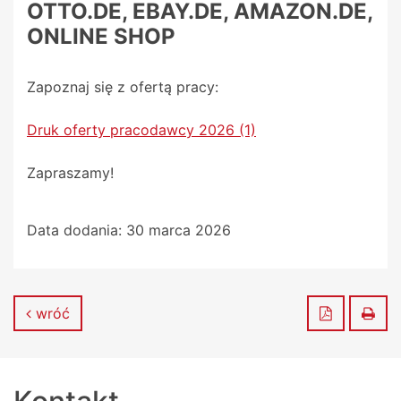
OTTO.DE, EBAY.DE, AMAZON.DE,
ONLINE SHOP
Zapoznaj się z ofertą pracy:
Druk oferty pracodawcy 2026 (1)
Zapraszamy!
Data dodania:
30 marca 2026
Zapisz do
Dru
wróć