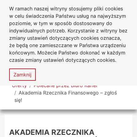
W ramach naszej witryny stosujemy pliki cookies
Uniwersytet
Przejdź do głównego menu
Przejdź do treści
Przejdź do wyszukiwarki
Przejdź do mapy serwisu
w celu świadczenia Państwu usług na najwyższym
Jana Długosza w Częstochowie
Biuro Karier
poziomie, w tym w sposób dostosowany do
indywidualnych potrzeb. Korzystanie z witryny bez
zmiany ustawień dotyczących cookies oznacza,
że będą one zamieszczane w Państwa urządzeniu
Deklaracja
Mapa
końcowym. Możecie Państwo dokonać w każdym
dostępności
serwisu
czasie zmiany ustawień dotyczących cookies.
MENU
Zamknij
Tutaj jesteś
Oferty
Polecane przez Biuro Karier
Akademia Rzecznika Finansowego – zgłoś
się!
AKADEMIA RZECZNIKA