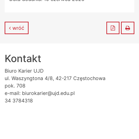
Zapisz do
Dru
wróć
Kontakt
Biuro Karier UJD
ul. Waszyngtona 4/8, 42-217 Częstochowa
pok. 708
e-mail: biurokarier@ujd.edu.pl
34 3784318