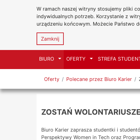
W ramach naszej witryny stosujemy pliki 
Uniwersytet
Przejdź do głównego menu
Przejdź do treści
Przejdź do wyszukiwarki
Przejdź do mapy serwisu
indywidualnych potrzeb. Korzystanie z wi
Jana Długosz
urządzeniu końcowym. Możecie Państwo do
Biuro Karier
Zamknij
Przełącz
Przełącz
BIURO
OFERTY
STREFA STUDEN
Tutaj jesteś
Oferty
Polecane przez Biuro Karier
ZOSTAŃ WOLONTARIUSZEM
Biuro Karier zaprasza studentki i stud
Perspektywy Women in Tech oraz Progra