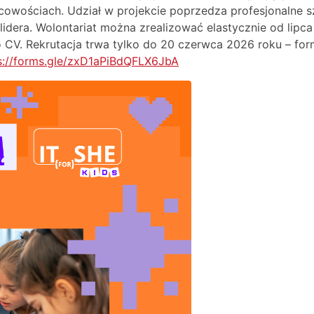
scowościach. Udział w projekcie poprzedza profesjonalne 
 lidera. Wolontariat można zrealizować elastycznie od lip
 CV. Rekrutacja trwa tylko do 20 czerwca 2026 roku – fo
s://forms.gle/zxD1aPiBdQFLX6JbA