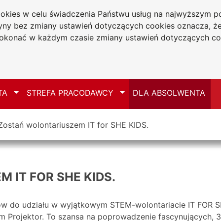
cookies w celu świadczenia Państwu usług na najwyższym
tryny bez zmiany ustawień dotyczących cookies oznacza, 
a w Częstochowie
konać w każdym czasie zmiany ustawień dotyczących co
Mapa serwisu
Przełącz
Przełącz
TA
STREFA PRACODAWCY
DLA ABSOLWENTA
Zostań wolontariuszem IT for SHE KIDS.
 IT FOR SHE KIDS.
entów do udziału w wyjątkowym STEM-wolontariacie IT FOR
m Projektor. To szansa na poprowadzenie fascynujących,