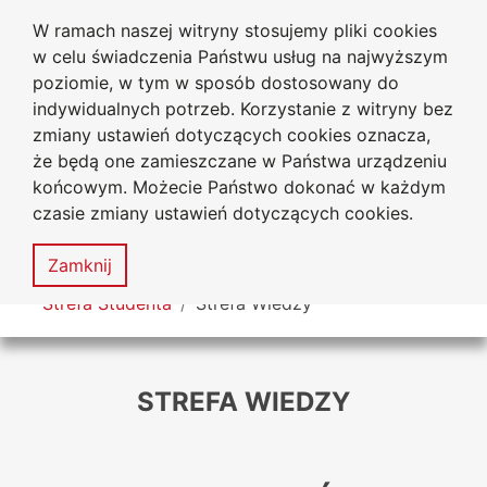
W ramach naszej witryny stosujemy pliki cookies
Uniwersytet
Przejdź do głównego menu
Przejdź do treści
Przejdź do wyszukiwarki
Przejdź do mapy serwisu
w celu świadczenia Państwu usług na najwyższym
Jana Długosza w Częstochowie
Biuro Karier
poziomie, w tym w sposób dostosowany do
indywidualnych potrzeb. Korzystanie z witryny bez
zmiany ustawień dotyczących cookies oznacza,
że będą one zamieszczane w Państwa urządzeniu
Deklaracja
Mapa
końcowym. Możecie Państwo dokonać w każdym
dostępności
serwisu
czasie zmiany ustawień dotyczących cookies.
MENU
Zamknij
Tutaj jesteś
Strefa Studenta
Strefa Wiedzy
STREFA WIEDZY