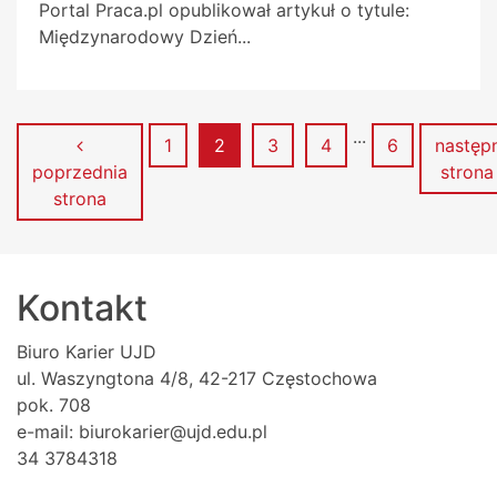
Portal Praca.pl opublikował artykuł o tytule:
Międzynarodowy Dzień...
...
Strona
Strona
Strona
Strona
Strona
1
2
3
4
6
następ
poprzednia
stron
strona
Kontakt
Biuro Karier UJD
ul. Waszyngtona 4/8, 42-217 Częstochowa
pok. 708
e-mail: biurokarier@ujd.edu.pl
34 3784318