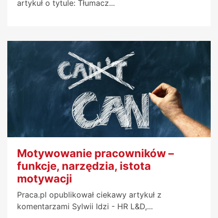
artykuł o tytule: Tłumacz...
Motywowanie pracowników –
funkcje, narzędzia, istota
motywacji
Praca.pl opublikował ciekawy artykuł z
komentarzami Sylwii Idzi - HR L&D,...