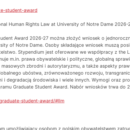
ate-student-award
onal Human Rights Law at University of Notre Dame 2026-
udent Award 2026-27 można złożyć wniosek o jednoroczn
ersity of Notre Dame. Osoby składające wniosek muszą po
elstwo. Stypendium jest oferowane we współpracy z the La
e m.in. prawa obywatelskie i polityczne, globalną sprawie
masowych zbrodni i autorytaryzmu, a także aspekty praw
lobalnego ubóstwa, zrównoważonego rozwoju, transgrani
i i degradacją środowiska i wiele innych. Wymogi oraz pr
gramu Graduate Student Award. Nabór wniosków trwa do 28
l/graduate-student-award/#llm
ram umożliwiający osobom z polskim obywatelstwem zatrud