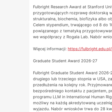
Fulbright Research Award at Stanford Un
przygotowujących rozprawę doktorską w 
strukturalna, biochemia, biofizyka albo 
Celem stypendium, trwającego od 8 do 10
powiązanego z tematyką przygotowywanej
we współpracy z Rogala Lab. Nabór wnio
Więcej informacji:
https://fulbright.edu.p
Graduate Student Award 2026-27
Fulbright Graduate Student Award 2026-
drugiego lub trzeciego stopnia w USA, 
przedłużenia na kolejny rok. Przyjmowan
bezpośredniego kontaktu z pacjentem, p
programu LLM in International Human Ri
możliwy na każdą akredytowaną uczeln
wyjazdu. Nabór wniosków trwa do 28 kwi