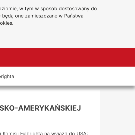
 poziomie, w tym w sposób dostosowany do
Deklaracja dostępności
że będą one zamieszczane w Państwa
okies.
righta
LSKO-AMERYKAŃSKIEJ
Komisji Fulbrighta na wyjazd do USA: