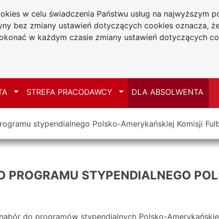
cookies w celu świadczenia Państwu usług na najwyższym
tryny bez zmiany ustawień dotyczących cookies oznacza, 
a w Częstochowie
konać w każdym czasie zmiany ustawień dotyczących co
Mapa serwisu
Przełącz
Przełącz
TA
STREFA PRACODAWCY
DLA ABSOLWENTA
ogramu stypendialnego Polsko-Amerykańskiej Komisji Fulb
O PROGRAMU STYPENDIALNEGO PO
 nabór do programów stypendialnych Polsko-Amerykańskiej 