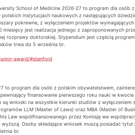
iversity School of Medicine 2026-27 to program dla osób
polskich instytucjach naukowych z następujących dziedzin
obszary pokrewne, z wyłączeniem projektów wymagających
 miesięcy jest realizacja jednego z zaproponowanych prz
 rozprawy doktorskiej. Stypendium jest częścią programu
sków trwa do 5 września br.
l/junior-award/#stanford
27 to program dla osób z polskim obywatelstwem, zainter
zapewniający finansowanie pierwszego roku nauki w kwocie
e są wnioski na wszystkie kierunki studiów z wyłączenie
rogramów LLM (Master of Laws) oraz MBA (Master of Busin
ghts Law współfinansowanego przez Komisję we współpracy 
ię wyższą. Osoby składające wniosek muszą posiadać ty
etnia br.