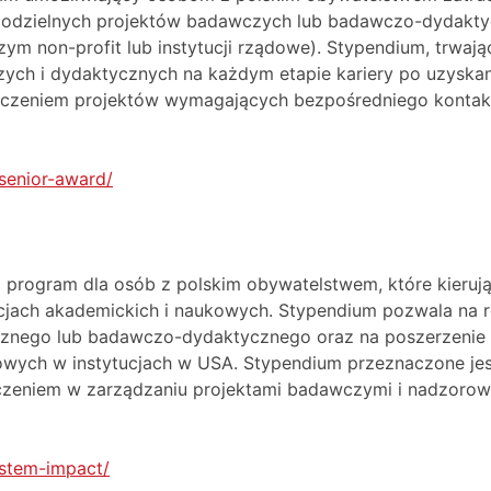
modzielnych projektów badawczych lub badawczo-dydaktycz
zym non-profit lub instytucji rządowe). Stypendium, trwają
ch i dydaktycznych na każdym etapie kariery po uzyskan
ączeniem projektów wymagających bezpośredniego kont
/senior-award/
 program dla osób z polskim obywatelstwem, które kieru
ucjach akademickich i naukowych. Stypendium pozwala na 
znego lub badawczo-dydaktycznego oraz na poszerzenie wi
owych w instytucjach w USA. Stypendium przeznaczone je
zeniem w zarządzaniu projektami badawczymi i nadzorow
l/stem-impact/