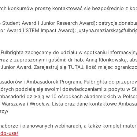
ych konkursów proszę kontaktować się bezpośrednio z k
Student Award i Junior Research Award): patrycja.donabu
or Award i STEM Impact Award): justyna.maziarska@fulbrig
Fulbrighta zachęcamy do udziału w spotkaniu informacyjn
az z zaproszonymi gośćmi: dr hab. Anną Kłonkowską, abs
nior Award. Zarejestruj się TUTAJ. Ilość miejsc ogranicz
sadorów i Ambasadorek Programu Fulbrighta do przeprow
których podzielą się swoimi doświadczeniami z pobytu w S
basadorki działają w 10 ośrodkach akademickich w Polsce
ań, Warszawa i Wrocław. Lista oraz dane kontaktowe Ambas
rzy/
aborze i planowanych webinarach, a także komplet materi
-do-usa/