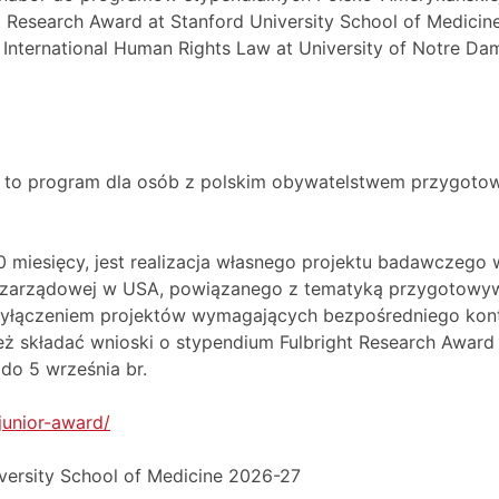
t Research Award at Stanford University School of Medici
International Human Rights Law at University of Notre Da
7 to program dla osób z polskim obywatelstwem przygoto
 miesięcy, jest realizacja własnego projektu badawczego w
pozarządowej w USA, powiązanego z tematyką przygotowyw
wyłączeniem projektów wymagających bezpośredniego ko
 składać wnioski o stypendium Fulbright Research Award a
do 5 września br.
/junior-award/
iversity School of Medicine 2026-27