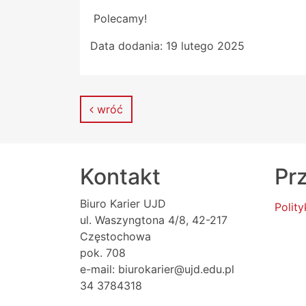
Polecamy!
Data dodania:
19 lutego 2025
wróć
Kontakt
Prz
Biuro Karier UJD
Polit
ul. Waszyngtona 4/8, 42-217
Częstochowa
pok. 708
e-mail: biurokarier@ujd.edu.pl
34 3784318