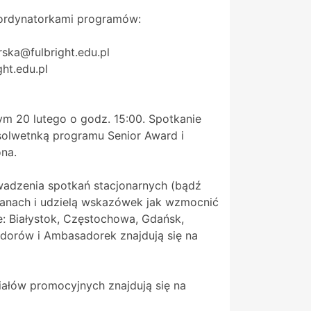
oordynatorkami programów:
rska@fulbright.edu.pl
ht.edu.pl
ym 20 lutego o godz. 15:00. Spotkanie
olwetnką programu Senior Award i
ona.
adzenia spotkań stacjonarnych (bądź
tanach i udzielą wskazówek jak wzmocnić
: Białystok, Częstochowa, Gdańsk,
adorów i Ambasadorek znajdują się na
ałów promocyjnych znajdują się na