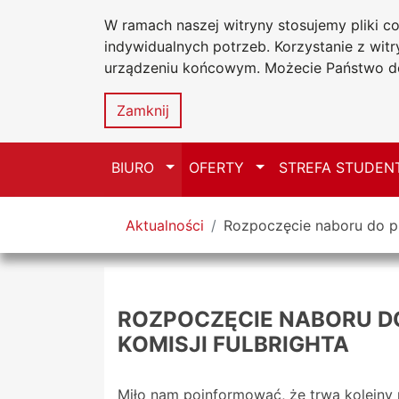
W ramach naszej witryny stosujemy pliki 
Uniwersytet
Przejdź do głównego menu
Przejdź do treści
Przejdź do wyszukiwarki
Przejdź do mapy serwisu
indywidualnych potrzeb. Korzystanie z wi
Jana Długosz
urządzeniu końcowym. Możecie Państwo do
Biuro Karier
Zamknij
Przełącz
Przełącz
BIURO
OFERTY
STREFA STUDEN
Tutaj jesteś
Aktualności
Rozpoczęcie naboru do pr
ROZPOCZĘCIE NABORU D
KOMISJI FULBRIGHTA
Miło nam poinformować, że trwa kolejny