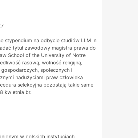
27
e stypendium na odbycie studiów LLM in
siadać tytuł zawodowy magistra prawa do
w School of the University of Notre
dliwość rasową, wolność religijną,
 gospodarczych, społecznych i
cznymi nadużyciami praw człowieka
ocedura selekcyjna pozostają takie same
 kwietnia br.
nionym w polskich instytucjach