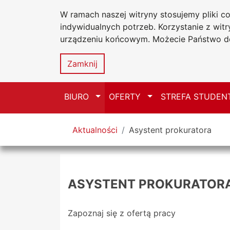
W ramach naszej witryny stosujemy pliki 
Uniwersytet
Przejdź do głównego menu
Przejdź do treści
Przejdź do wyszukiwarki
Przejdź do mapy serwisu
indywidualnych potrzeb. Korzystanie z wi
Jana Długosz
urządzeniu końcowym. Możecie Państwo do
Biuro Karier
Zamknij
Przełącz
Przełącz
BIURO
OFERTY
STREFA STUDEN
Tutaj jesteś
Aktualności
Asystent prokuratora
ASYSTENT PROKURATOR
Zapoznaj się z ofertą pracy