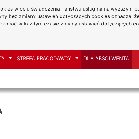
cookies w celu świadczenia Państwu usług na najwyższym
tryny bez zmiany ustawień dotyczących cookies oznacza, 
a w Częstochowie
konać w każdym czasie zmiany ustawień dotyczących co
Mapa serwisu
Przełącz
Przełącz
TA
STREFA PRACODAWCY
DLA ABSOLWENTA
A