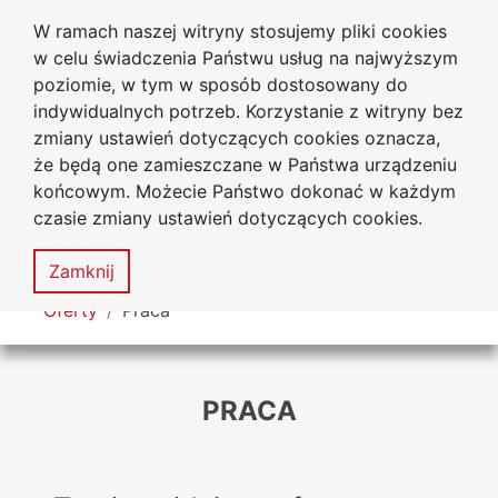
W ramach naszej witryny stosujemy pliki cookies
Uniwersytet
Przejdź do głównego menu
Przejdź do treści
Przejdź do wyszukiwarki
Przejdź do mapy serwisu
w celu świadczenia Państwu usług na najwyższym
Jana Długosza w Częstochowie
Biuro Karier
poziomie, w tym w sposób dostosowany do
indywidualnych potrzeb. Korzystanie z witryny bez
zmiany ustawień dotyczących cookies oznacza,
że będą one zamieszczane w Państwa urządzeniu
Deklaracja
Mapa
końcowym. Możecie Państwo dokonać w każdym
dostępności
serwisu
czasie zmiany ustawień dotyczących cookies.
MENU
Zamknij
Tutaj jesteś
Oferty
Praca
PRACA