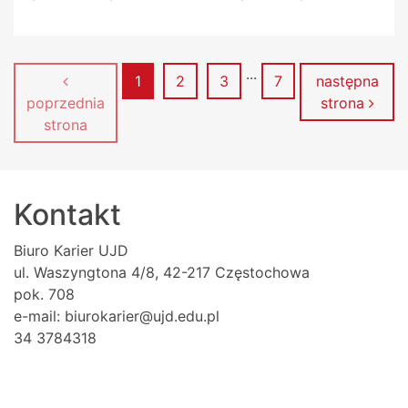
...
Strona
Strona
Strona
Strona
1
2
3
7
następna
poprzednia
strona
strona
Kontakt
Biuro Karier UJD
ul. Waszyngtona 4/8, 42-217 Częstochowa
pok. 708
e-mail: biurokarier@ujd.edu.pl
34 3784318