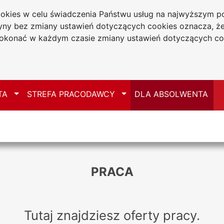
cookies w celu świadczenia Państwu usług na najwyższym
tryny bez zmiany ustawień dotyczących cookies oznacza, 
a w Częstochowie
konać w każdym czasie zmiany ustawień dotyczących co
Mapa serwisu
Przełącz
Przełącz
TA
STREFA PRACODAWCY
DLA ABSOLWENTA
PRACA
Tutaj znajdziesz oferty pracy.