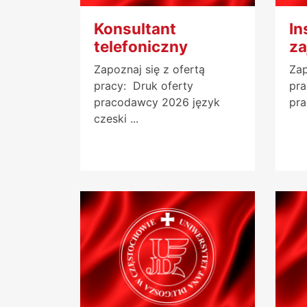
Konsultant
In
telefoniczny
za
Zapoznaj się z ofertą
Zap
pracy: Druk oferty
pra
pracodawcy 2026 język
pra
czeski ...