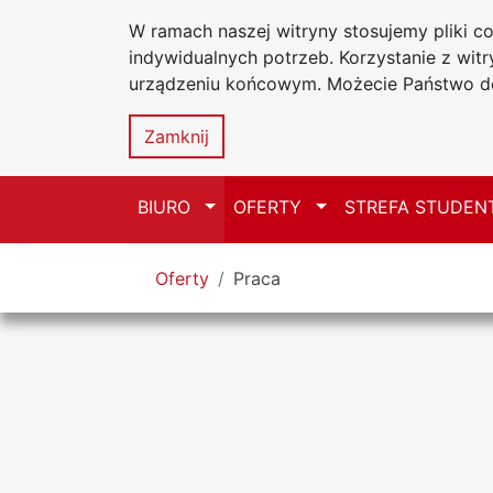
W ramach naszej witryny stosujemy pliki 
Uniwersytet
Przejdź do głównego menu
Przejdź do treści
Przejdź do wyszukiwarki
Przejdź do mapy serwisu
indywidualnych potrzeb. Korzystanie z wi
Jana Długosz
urządzeniu końcowym. Możecie Państwo do
Biuro Karier
Zamknij
Przełącz
Przełącz
BIURO
OFERTY
STREFA STUDEN
Tutaj jesteś
Oferty
Praca