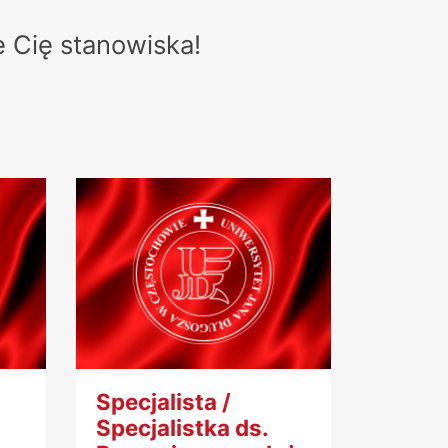
e Cię stanowiska!
Specjalista /
Specjalistka ds.