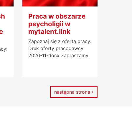
ch
Praca w obszarze
psycholigii w
e
mytalent.link
Zapoznaj się z ofertą pracy:
Druk oferty pracodawcy
acy:
2026-11-docx Zapraszamy!
następna strona