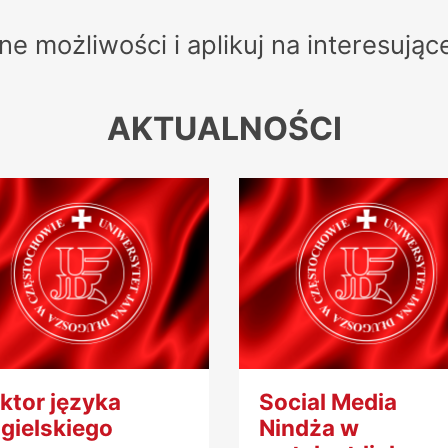
 możliwości i aplikuj na interesując
AKTUALNOŚCI
ktor języka
Social Media
gielskiego
Nindża w