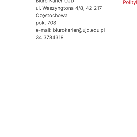
Biuro Karier UJD
Polit
ul. Waszyngtona 4/8, 42-217
Częstochowa
pok. 708
e-mail: biurokarier@ujd.edu.pl
34 3784318