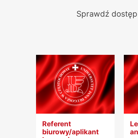
Sprawdź dostępne
Referent
Le
biurowy/aplikant
an