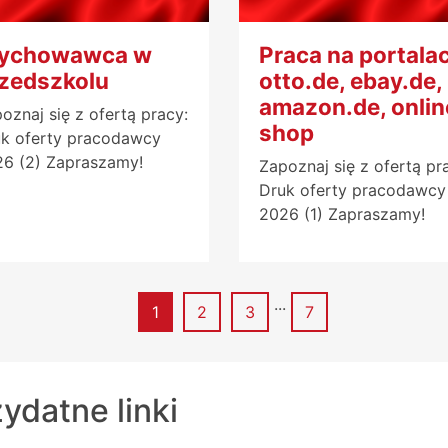
ychowawca w
Praca na portala
zedszkolu
otto.de, ebay.de,
amazon.de, onlin
oznaj się z ofertą pracy:
shop
k oferty pracodawcy
6 (2) Zapraszamy!
Zapoznaj się z ofertą pr
Druk oferty pracodawcy
2026 (1) Zapraszamy!
...
Strona
Strona
Strona
Strona
1
2
3
7
ydatne linki